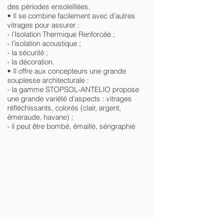
des périodes ensoleillées.
• Il se combine facilement avec d’autres
vitrages pour assurer :
- l’Isolation Thermique Renforcée ;
- l’isolation acoustique ;
- la sécurité ;
- la décoration.
• Il offre aux concepteurs une grande
souplesse architecturale :
- la gamme STOPSOL-ANTELIO propose
une grande variété d’aspects : vitrages
réfléchissants, colorés (clair, argent,
émeraude, havane) ;
- il peut être bombé, émaillé, sérigraphié