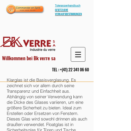
Toleranzenhandbuch
GESETZLICHE
VERKAUFSBESTIMMUNGEN
Willkommen bei Bk verre sa
TEL : +(41)
22 341 06 60
Klarglas ist die Basisverglasung. Es
zeichnet sich vor allem durch seine
Transparenz und Einfachheit aus.
Abhängig von seiner Verwendung kann
die Dicke des Glases variieren, um eine
größere Sicherheit zu bieten. Ideal zum
Erstellen oder Ersetzen von Fenstern.
Dieses Glas wird sowohl drinnen als auch
draußen verwendet. Floatglas ist in
Sicherheitsglas für Türen und Tische