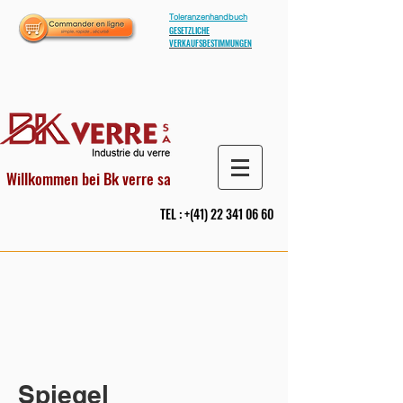
Toleranzenhandbuch
GESETZLICHE
VERKAUFSBESTIMMUNGEN
Willkommen bei Bk verre sa
TEL : +(41)
22 341 06 60
Spiegel