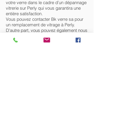
votre verre dans le cadre d’un dépannage
vitrerie sur Perly qui vous garantira une
entière satisfaction.
Vous pouvez contacter Bk verre sa pour
un remplacement de vitrage à Perly.
D'autre part, vous pouvez également nous
contacter si votre isolation phonique et
thermique est insuffisante ou en cas de
bris de glace sur Perly.
Nos vitriers peuvent intervenir et faire face
à vos problèmes, qu’il s’agisse de :
- Double vitrage sur Perly
- Installation de vitrerie sur Perly
- Remplacement de vitrerie sur Perly
- Pose de fenêtre sur Perly
- Remplacement ou réparation de fenêtre
sur Perly
- Pose de vitrine sur Perly
- Remplacement de vitrine sur Perly
- Verre sécurit sur Perly
TEL : +(41)
22 341 06 60