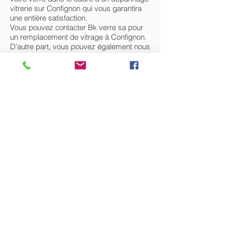
vitrerie sur Confignon qui vous garantira
une entière satisfaction.
Vous pouvez contacter Bk verre sa pour
un remplacement de vitrage à Confignon.
D'autre part, vous pouvez également nous
contacter si votre isolation phonique et
thermique est insuffisante ou en cas de
bris de glace sur Confignon.
Nos vitriers peuvent intervenir et faire face
à vos problèmes, qu’il s’agisse de :
- Double vitrage sur Confignon
- Installation de vitrerie sur Confignon
- Remplacement de vitrerie sur Confignon
- Pose de fenêtre sur Confignon
- Remplacement ou réparation de fenêtre
sur Confignon
- Pose de vitrine sur Confignon
- Remplacement de vitrine sur Confignon
- Verre sécurit sur Confignon
TEL : +(41)
22 341 06 60