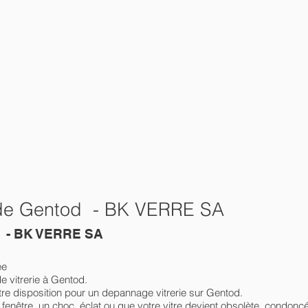
de de Gentod - BK VERRE SA
od - BK VERRE SA
ée
e vitrerie à Gentod.
e disposition pour un depannage vitrerie sur Gentod.
enêtre, un choc, éclat ou que votre vitre devient obsolète, condoncé, 