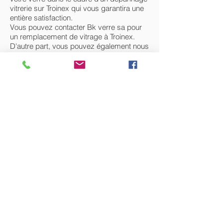
vitrerie sur Troinex qui vous garantira une
entière satisfaction.
Vous pouvez contacter Bk verre sa pour
un remplacement de vitrage à Troinex.
D'autre part, vous pouvez également nous
contacter si votre isolation phonique et
thermique est insuffisante ou en cas de
bris de glace sur Troinex.
Nos vitriers peuvent intervenir et faire face
à vos problèmes, qu’il s’agisse de :
- Double vitrage sur Troinex
- Installation de vitrerie sur Troinex
- Remplacement de vitrerie sur Troinex
- Pose de fenêtre sur Troinex
- Remplacement ou réparation de fenêtre
sur Troinex
- Pose de vitrine sur Troinex
- Remplacement de vitrine sur Troinex
- Verre sécurit sur Troinex
TEL : +(41)
22 341 06 60