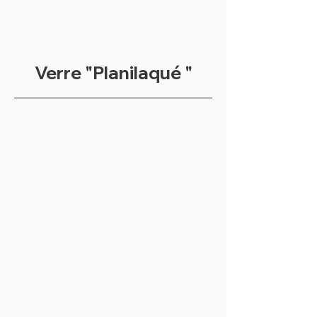
Verre "Planilaqué "
Red louminous
dark red
Red
RAL
luminous
3004
REF
ST
:
1586
ST